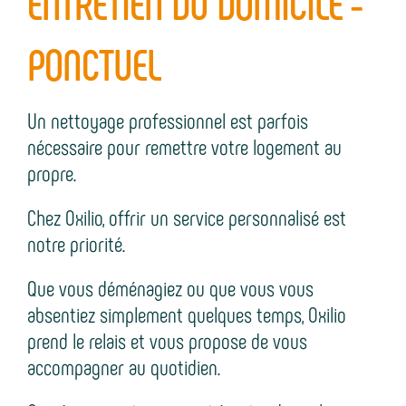
ENTRETIEN DU DOMICILE -
c
a
m
t
e
PONCTUEL
e
g
e
n
e
n
l
Un nettoyage professionnel est parfois
s
t
i
nécessaire pour remettre votre logement au
propre.
g
n
Chez Oxilio, offrir un service personnalisé est
notre priorité.
e
Que vous déménagiez ou que vous vous
absentiez simplement quelques temps, Oxilio
prend le relais et vous propose de vous
accompagner au quotidien.