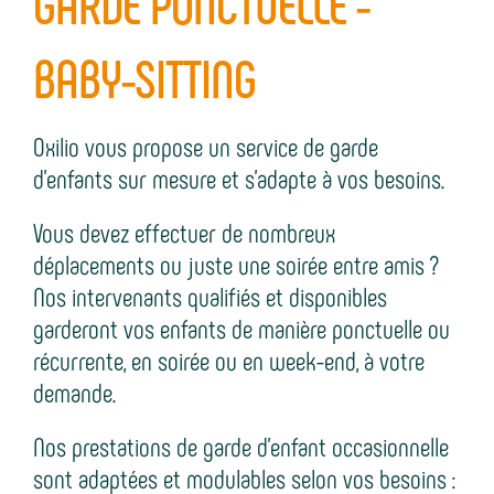
GARDE PONCTUELLE -
c
a
m
t
e
BABY-SITTING
e
g
e
n
e
n
l
Oxilio vous propose un service de garde
s
t
i
d’enfants sur mesure et s’adapte à vos besoins.
g
Vous devez effectuer de nombreux
n
déplacements ou juste une soirée entre amis ?
Nos intervenants qualifiés et disponibles
e
garderont vos enfants de manière ponctuelle ou
récurrente, en soirée ou en week-end, à votre
demande.
Nos prestations de garde d’enfant occasionnelle
sont adaptées et modulables selon vos besoins :