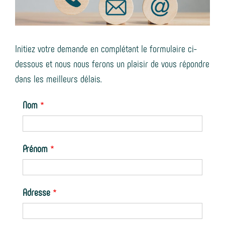
c
a
m
t
e
e
g
e
n
Initiez votre demande en complétant le formulaire ci-
e
n
l
dessous et nous nous ferons un plaisir de vous répondre
s
t
i
dans les meilleurs délais.
g
Nom
n
e
Prénom
Adresse